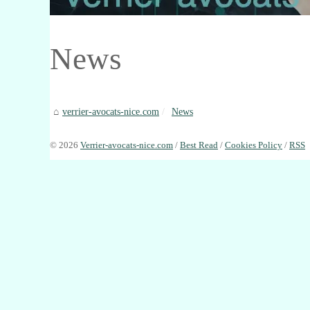
News
verrier-avocats-nice.com
News
© 2026
Verrier-avocats-nice.com
/
Best Read
/
Cookies Policy
/
RSS